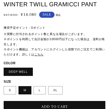
WINTER TWILL GRAMICCI PANT
¥14,080
通
セ
¥17,600
SALE
税込
常
ー
価
ル
獲得予定ポイント：
0ポイント
格
価
※実際に付与されるポイント数と異なる場合がございます。
格
※ポイントを利用して合計金額が10000円以下になった場合は、送料が発
生します。
※ポイント機能は、アカウントにログインした状態でのご注文でご利用い
ただけます。詳しくは
こちら
COLOR
DEEP WELL
SIZE
S
M
L
XL
ADD TO CART