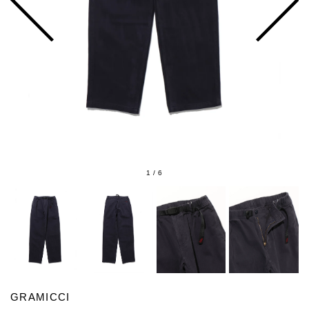
1
/
6
GRAMICCI