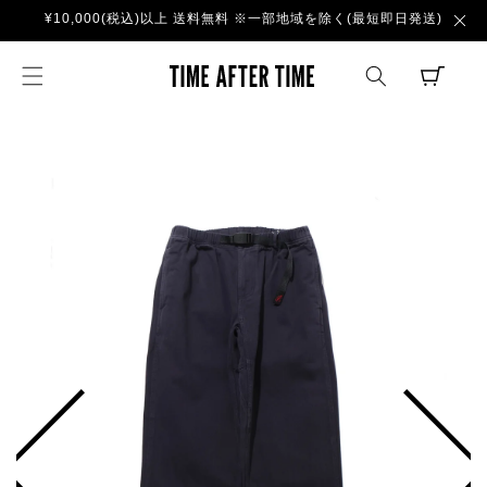
コンテ
¥10,000(税込)以上 送料無料 ※一部地域を除く(最短即日発送)
ンツに
進む
TIME AFTER TI
CART