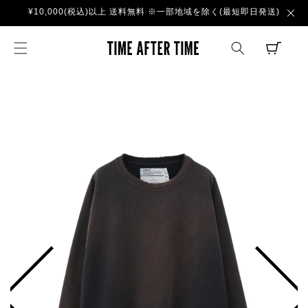
コンテ
¥10,000(税込)以上 送料無料 ※一部地域を除く(最短即日発送)
ンツに
進む
TIME AFTER TI
CART