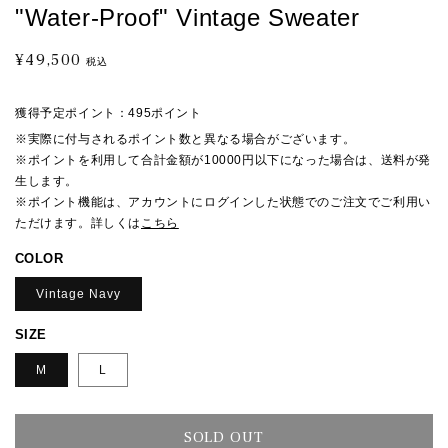
"Water-Proof" Vintage Sweater
¥49,500
通
税込
常
価
獲得予定ポイント：
495ポイント
格
※実際に付与されるポイント数と異なる場合がございます。
※ポイントを利用して合計金額が10000円以下になった場合は、送料が発
生します。
※ポイント機能は、アカウントにログインした状態でのご注文でご利用い
ただけます。詳しくは
こちら
COLOR
Vintage Navy
SIZE
M
L
SOLD OUT