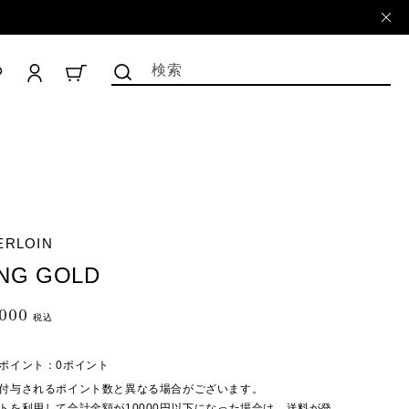
ロ
グ
検索
CART
イ
ン
ERLOIN
ING GOLD
,000
税込
ポイント：
0ポイント
付与されるポイント数と異なる場合がございます。
トを利用して合計金額が10000円以下になった場合は、送料が発