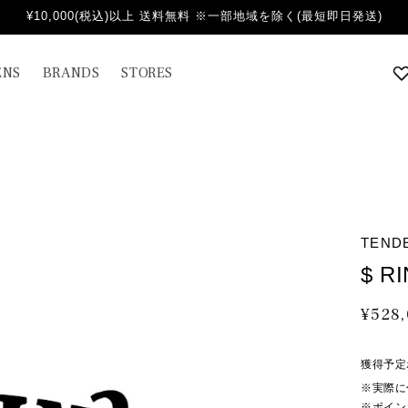
¥10,000(税込)以上 送料無料 ※一部地域を除く(最短即日発送)
NS
BRANDS
STORES
TEND
$ R
¥528
通
常
価
獲得予定
格
※実際に
※ポイン