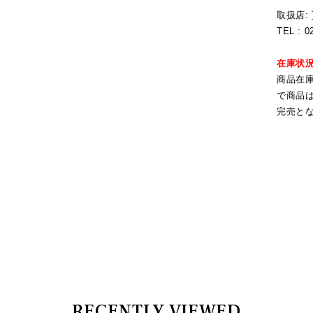
取扱店:
TEL : 0
在庫状
商品在
で商品
完売と
RECENTLY VIEWED