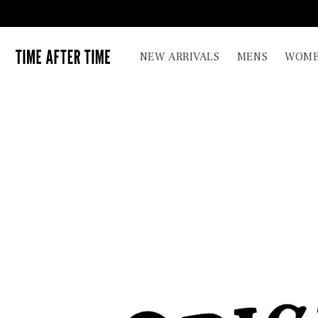
コンテ
ンツに
進む
TIME AFTER TIME
NEW ARRIVALS
MENS
WOME