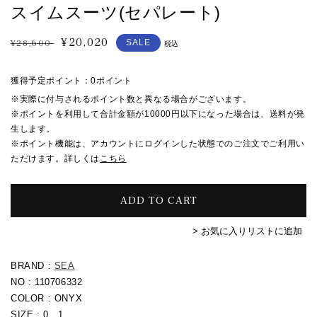
スイムスーツ(セパレート)
¥20,020
通
セ
¥28,600
SALE
税込
常
ー
価
ル
獲得予定ポイント：
0ポイント
格
価
※実際に付与されるポイント数と異なる場合がございます。
格
※ポイントを利用して合計金額が10000円以下になった場合は、送料が発
生します。
※ポイント機能は、アカウントにログインした状態でのご注文でご利用い
ただけます。詳しくは
こちら
ADD TO CART
> お気に入りリストに追加
BRAND :
SEA
NO : 110706332
COLOR : ONYX
SIZE : 0、1