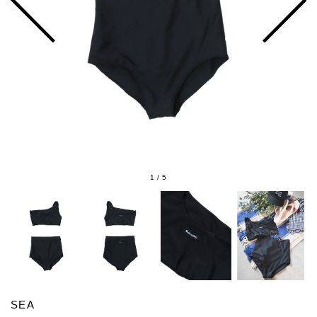
1
/
5
SEA