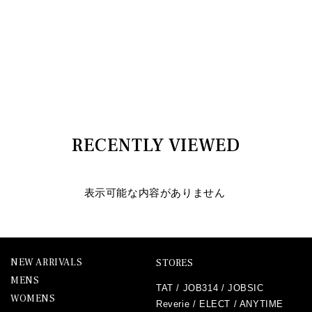
RECENTLY VIEWED
表示可能な内容がありません
NEW ARRIVALS
STORES
MENS
TAT
/
JOB314
/
JOBSIC
WOMENS
Reverie
/
ELECT
/
ANYTIME