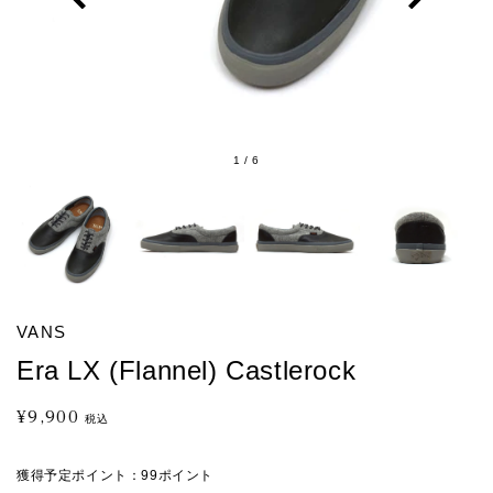
1
/
6
VANS
Era LX (Flannel) Castlerock
¥9,900
通
税込
常
価
獲得予定ポイント：
99ポイント