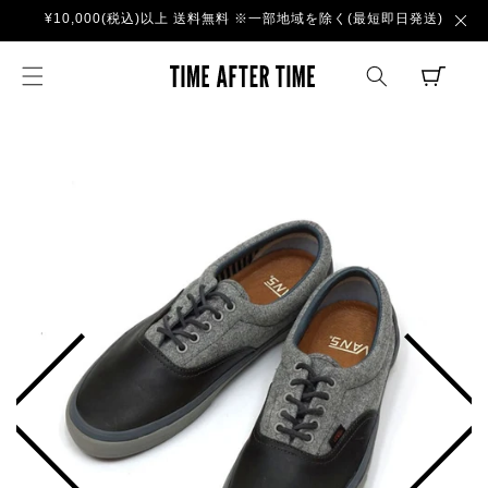
コンテ
¥10,000(税込)以上 送料無料 ※一部地域を除く(最短即日発送)
ンツに
進む
TIME AFTER TI
CART