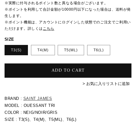
格
※実際に付与されるポイント数と異なる場合がございます。
※ポイントを利用して合計金額が10000円以下になった場合は、送料が発
生します。
※ポイント機能は、アカウントにログインした状態でのご注文でご利用い
ただけます。詳しくは
こちら
SIZE
T3(S)
T4(M)
T5(ML)
T6(L)
ADD TO CART
> お気に入りリストに追加
BRAND :
SAINT JAMES
MODEL : OUESSANT TRI
COLOR : NEIG/NOIR/GRIS
SIZE : T3(S)、T4(M)、T5(ML)、T6(L)