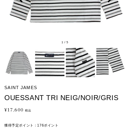
1
/
5
SAINT JAMES
OUESSANT TRI NEIG/NOIR/GRIS
¥17,600
通
税込
常
価
獲得予定ポイント：
176ポイント