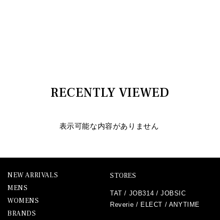
RECENTLY VIEWED
表示可能な内容がありません
NEW ARRIVALS
STORES
MENS
TAT
/
JOB314
/
JOBSIC
WOMENS
Reverie
/
ELECT
/
ANYTIME
BRANDS