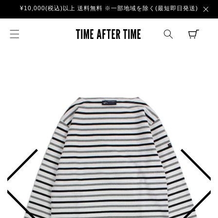
コンテ
¥10,000(税込)以上 送料無料 ※一部地域を除く(最短即日発送)
ンツに
進む
TIME AFTER TI
CART