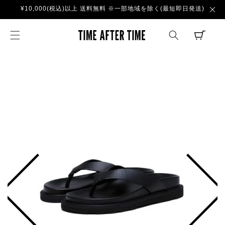
コンテ
¥10,000(税込)以上 送料無料 ※一部地域を除く(最短即日発送)
ンツに
進む
TIME AFTER TI
CART