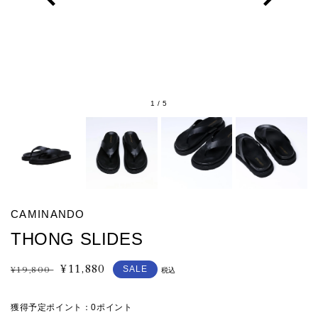
1
/
5
CAMINANDO
THONG SLIDES
¥11,880
通
セ
¥19,800
SALE
税込
常
ー
価
ル
獲得予定ポイント：
0ポイント