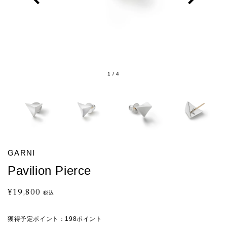
1
/
4
GARNI
Pavilion Pierce
¥19,800
通
税込
常
価
獲得予定ポイント：
198ポイント