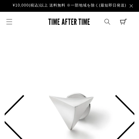
コンテ
¥10,000(税込)以上 送料無料 ※一部地域を除く(最短即日発送)
ンツに
進む
TIME AFTER TI
CART