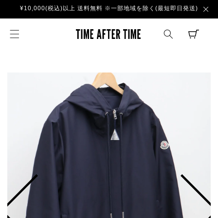
コンテ
¥10,000(税込)以上 送料無料 ※一部地域を除く(最短即日発送)
ンツに
進む
TIME AFTER TI
CART