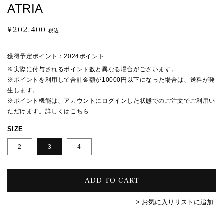
ATRIA
¥202,400
通
税込
常
価
獲得予定ポイント：
2024ポイント
格
※実際に付与されるポイント数と異なる場合がございます。
※ポイントを利用して合計金額が10000円以下になった場合は、送料が発
生します。
※ポイント機能は、アカウントにログインした状態でのご注文でご利用い
ただけます。詳しくは
こちら
SIZE
2
3
4
ADD TO CART
> お気に入りリストに追加