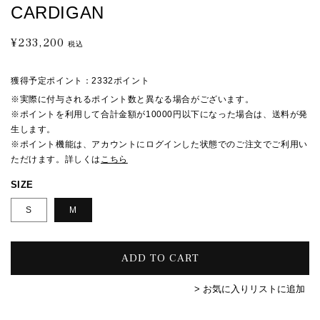
CARDIGAN
¥233,200
通
税込
常
価
獲得予定ポイント：
2332ポイント
格
※実際に付与されるポイント数と異なる場合がございます。
※ポイントを利用して合計金額が10000円以下になった場合は、送料が発
生します。
※ポイント機能は、アカウントにログインした状態でのご注文でご利用い
ただけます。詳しくは
こちら
SIZE
S
M
ADD TO CART
> お気に入りリストに追加