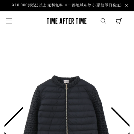
コンテ
¥10,000(税込)以上 送料無料 ※一部地域を除く(最短即日発送)
ンツに
進む
TIME AFTER TI
CART