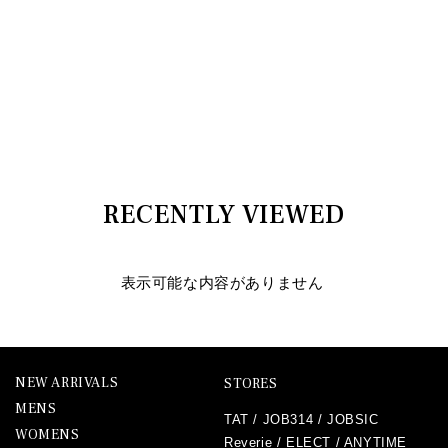
RECENTLY VIEWED
表示可能な内容がありません
NEW ARRIVALS
STORES
MENS
TAT
/
JOB314
/
JOBSIC
WOMENS
Reverie
/
ELECT
/
ANYTIME