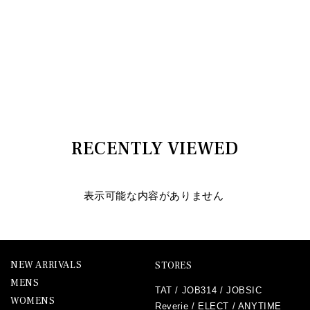
RECENTLY VIEWED
表示可能な内容がありません
NEW ARRIVALS
STORES
MENS
TAT
/
JOB314
/
JOBSIC
WOMENS
Reverie
/
ELECT
/
ANYTIME