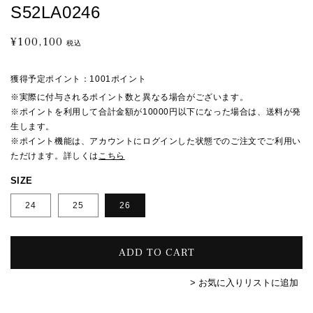
S52LA0246
¥100,100
通
税込
常
価
獲得予定ポイント：
1001ポイント
格
※実際に付与されるポイント数と異なる場合がございます。
※ポイントを利用して合計金額が10000円以下になった場合は、送料が発
生します。
※ポイント機能は、アカウントにログインした状態でのご注文でご利用い
ただけます。詳しくは
こちら
SIZE
24
25
26
ADD TO CART
> お気に入りリストに追加