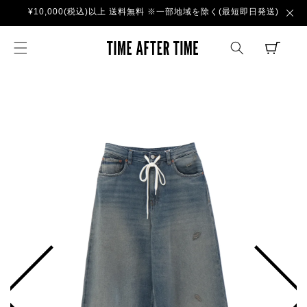
コンテ
¥10,000(税込)以上 送料無料 ※一部地域を除く(最短即日発送)
ンツに
進む
TIME AFTER TI
CART