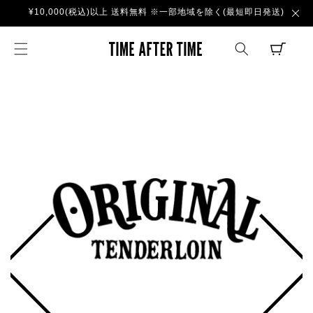
コンテ
¥10,000(税込)以上 送料無料 ※一部地域を除く(最短即日発送)
ンツに
進む
TIME AFTER TI
CART