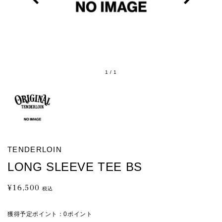
1
/
1
TENDERLOIN
LONG SLEEVE TEE BS
¥16,500
通
税込
常
価
獲得予定ポイント：
0ポイント