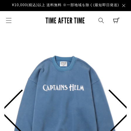
コンテ
¥10,000(税込)以上 送料無料 ※一部地域を除く(最短即日発送)
ンツに
進む
TIME AFTER TI
CART