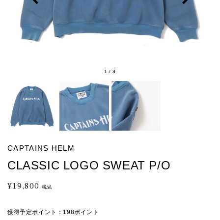
1
/
3
CAPTAINS HELM
CLASSIC LOGO SWEAT P/O
¥19,800
通
税込
常
価
獲得予定ポイント：
198ポイント