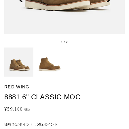
1
/
2
RED WING
8881 6" CLASSIC MOC
¥59,180
通
税込
常
価
獲得予定ポイント：
592ポイント