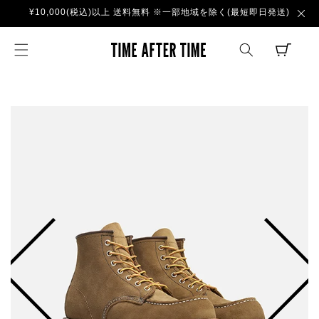
コンテ
¥10,000(税込)以上 送料無料 ※一部地域を除く(最短即日発送)
ンツに
進む
TIME AFTER TI
CART