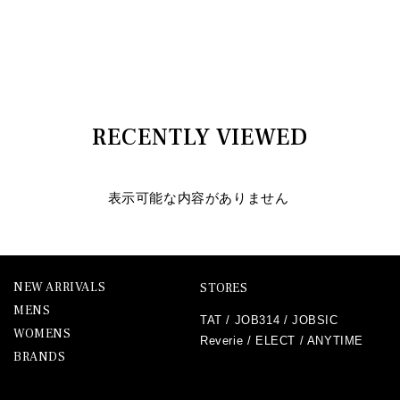
RECENTLY VIEWED
表示可能な内容がありません
NEW ARRIVALS
STORES
MENS
TAT
/
JOB314
/
JOBSIC
WOMENS
Reverie
/
ELECT
/
ANYTIME
BRANDS