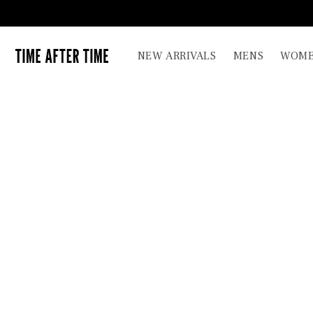
コンテ
ンツに
進む
TIME AFTER TIME
NEW ARRIVALS
MENS
WOME