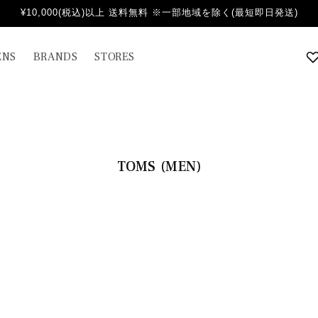
¥10,000(税込)以上 送料無料 ※一部地域を除く(最短即日発送)
NS
BRANDS
STORES
コ
TOMS (MEN)
レ
ク
シ
ョ
ン
: