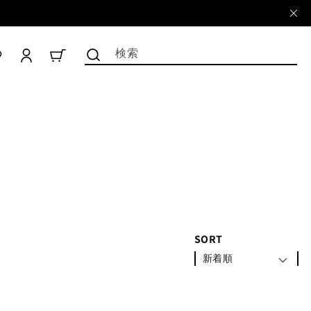
ロ
グ
検索
CART
イ
ン
SORT
新着順