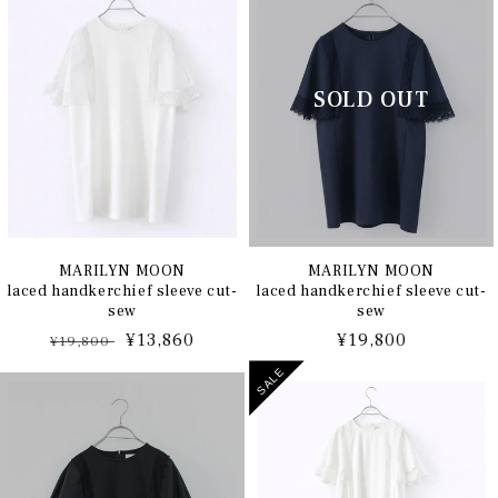
格
格
MARILYN MOON
MARILYN MOON
laced handkerchief sleeve cut-
laced handkerchief sleeve cut-
sew
sew
通
セ
¥13,860
通
¥19,800
¥19,800
常
ー
常
SALE
価
ル
価
格
価
格
格