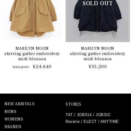
MARILYN MOON
MARILYN MOON
shirring gather embroidery
shirring gather embroidery
midi-blouson
midi-blouson
通
セ
¥24,640
通
¥35,200
¥35,200
常
ー
常
価
ル
価
格
価
格
格
NEW ARRIVALS
STORES
MENS
TAT
/
JOB314
/
JOBSIC
WOMENS
Reverie
/
ELECT
/
ANYTIME
BRANDS