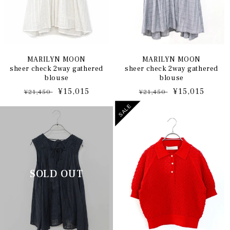
MARILYN MOON
MARILYN MOON
sheer check 2way gathered
sheer check 2way gathered
blouse
blouse
通
セ
¥15,015
通
セ
¥15,015
¥21,450
¥21,450
常
ー
常
ー
SALE
価
ル
価
ル
格
価
格
価
格
格