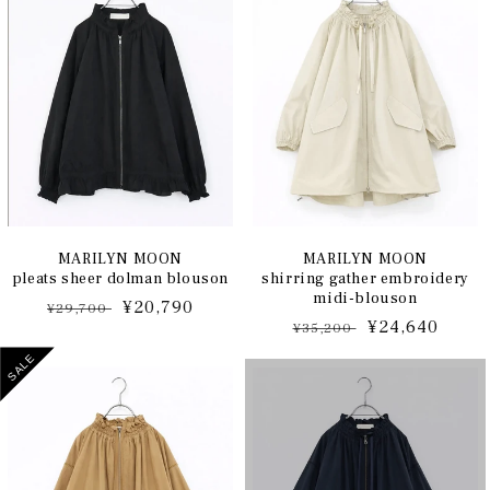
格
MARILYN MOON
MARILYN MOON
pleats sheer dolman blouson
shirring gather embroidery
midi-blouson
通
セ
¥20,790
¥29,700
通
セ
¥24,640
¥35,200
常
ー
常
ー
価
ル
SALE
価
ル
格
価
格
価
格
格