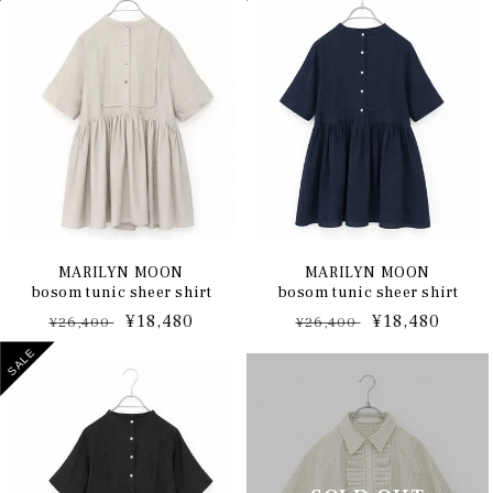
格
格
MARILYN MOON
MARILYN MOON
bosom tunic sheer shirt
bosom tunic sheer shirt
通
セ
¥18,480
通
セ
¥18,480
¥26,400
¥26,400
常
ー
常
ー
SALE
価
ル
価
ル
格
価
格
価
格
格