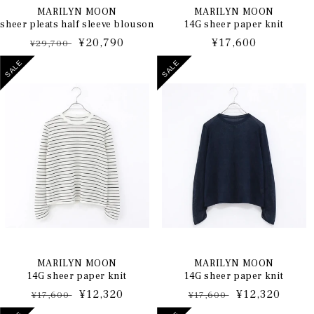
MARILYN MOON
MARILYN MOON
sheer pleats half sleeve blouson
14G sheer paper knit
通
セ
¥20,790
通
¥17,600
¥29,700
常
ー
常
SALE
SALE
価
ル
価
格
価
格
格
MARILYN MOON
MARILYN MOON
14G sheer paper knit
14G sheer paper knit
通
セ
¥12,320
通
セ
¥12,320
¥17,600
¥17,600
常
ー
常
ー