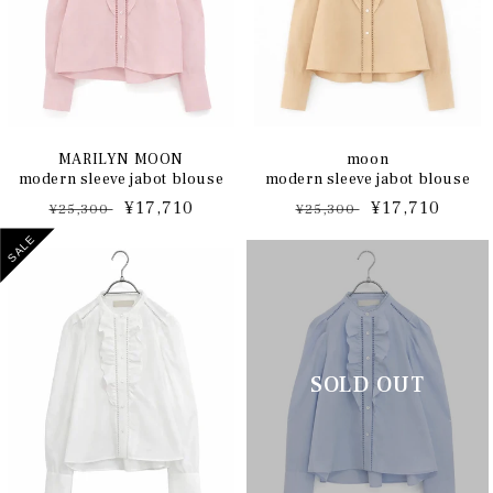
MARILYN MOON
moon
modern sleeve jabot blouse
modern sleeve jabot blouse
通
セ
¥17,710
通
セ
¥17,710
¥25,300
¥25,300
常
ー
常
ー
SALE
価
ル
価
ル
格
価
格
価
格
格