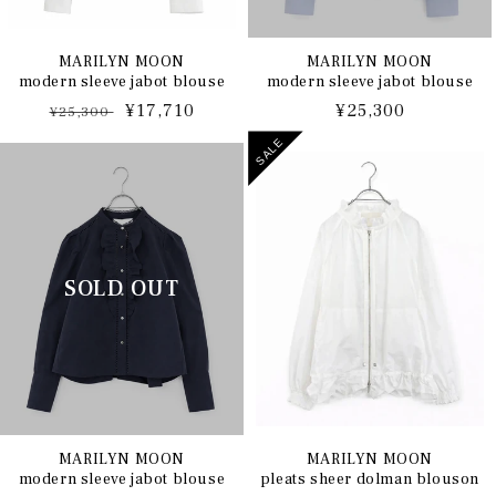
MARILYN MOON
MARILYN MOON
modern sleeve jabot blouse
modern sleeve jabot blouse
通
セ
¥17,710
通
¥25,300
¥25,300
常
ー
常
SALE
価
ル
価
格
価
格
格
MARILYN MOON
MARILYN MOON
modern sleeve jabot blouse
pleats sheer dolman blouson