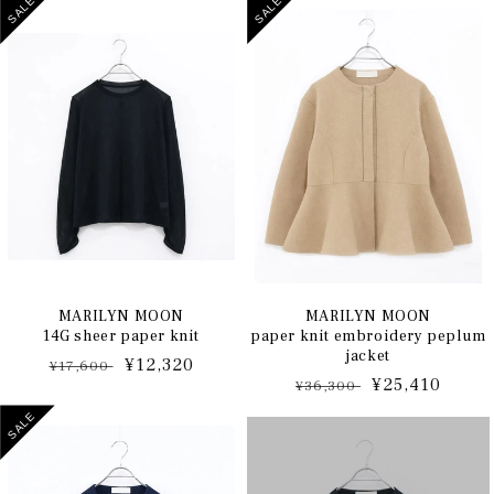
SALE
SALE
価
ル
価
ル
格
価
格
価
格
格
MARILYN MOON
MARILYN MOON
14G sheer paper knit
paper knit embroidery peplum
jacket
通
セ
¥12,320
¥17,600
通
セ
¥25,410
¥36,300
常
ー
常
ー
価
ル
SALE
価
ル
格
価
格
価
格
格