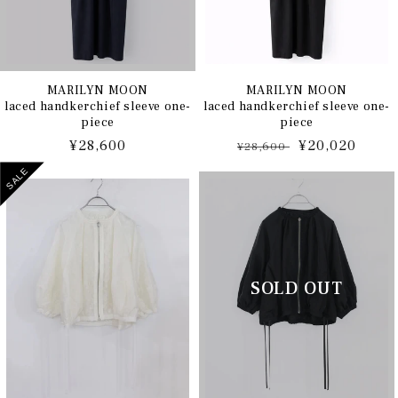
MARILYN MOON
MARILYN MOON
laced handkerchief sleeve one-
laced handkerchief sleeve one-
piece
piece
通
¥28,600
通
セ
¥20,020
¥28,600
常
常
ー
SALE
価
価
ル
格
格
価
格