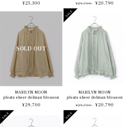
通
¥25,300
通
セ
¥20,790
¥29,700
常
常
ー
SALE
価
価
ル
格
格
価
格
MARILYN MOON
MARILYN MOON
pleats sheer dolman blouson
pleats sheer dolman blouson
通
¥29,700
通
セ
¥20,790
¥29,700
常
常
ー
SALE
SALE
価
価
ル
格
格
価