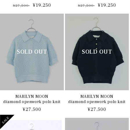
通
セ
¥19,250
通
セ
¥19,250
¥27,500
¥27,500
常
ー
常
ー
価
ル
価
ル
格
価
格
価
格
格
MARILYN MOON
MARILYN MOON
diamond openwork polo knit
diamond openwork polo knit
通
¥27,500
通
¥27,500
常
常
SALE
価
価