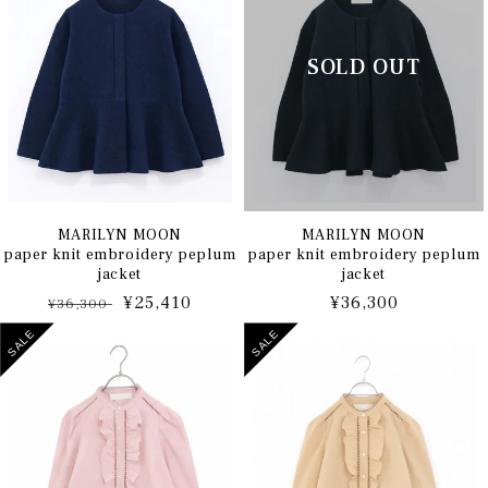
MARILYN MOON
MARILYN MOON
paper knit embroidery peplum
paper knit embroidery peplum
jacket
jacket
通
セ
¥25,410
通
¥36,300
¥36,300
常
ー
常
SALE
SALE
価
ル
価
格
価
格
格