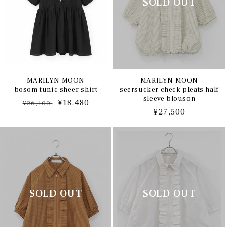
MARILYN MOON
MARILYN MOON
bosom tunic sheer shirt
seersucker check pleats half
sleeve blouson
通
セ
¥18,480
¥26,400
通
¥27,500
常
ー
常
価
ル
価
格
価
格
格