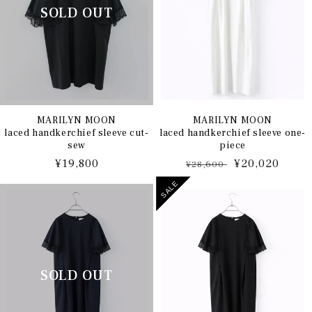
MARILYN MOON
MARILYN MOON
laced handkerchief sleeve cut-
laced handkerchief sleeve one-
sew
piece
通
¥19,800
通
セ
¥20,020
¥28,600
常
常
ー
SALE
価
価
ル
格
格
価
格