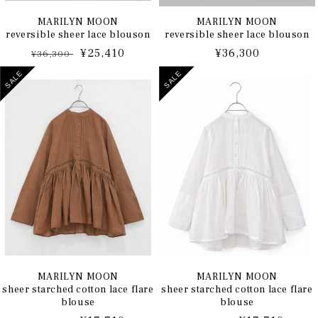
MARILYN MOON
MARILYN MOON
reversible sheer lace blouson
reversible sheer lace blouson
通
セ
¥25,410
通
¥36,300
¥36,300
常
ー
常
SALE
SALE
価
ル
価
格
価
格
格
MARILYN MOON
MARILYN MOON
sheer starched cotton lace flare
sheer starched cotton lace flare
blouse
blouse