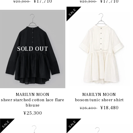
通
セ
¥17,710
通
セ
¥17,710
¥25,300
¥25,300
常
ー
常
ー
SALE
価
ル
価
ル
格
価
格
価
格
格
MARILYN MOON
MARILYN MOON
sheer starched cotton lace flare
bosom tunic sheer shirt
blouse
通
セ
¥18,480
¥26,400
通
¥25,300
常
ー
常
価
ル
SALE
SALE
価
格
価