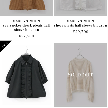
MARILYN MOON
MARILYN MOON
seersucker check pleats half
sheer pleats half sleeve blouson
sleeve blouson
通
¥29,700
通
¥27,500
常
常
価
SALE
価
格
格