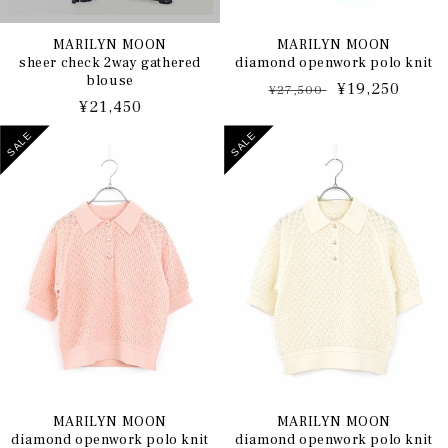
MARILYN MOON
MARILYN MOON
sheer check 2way gathered
diamond openwork polo knit
blouse
通
セ
¥19,250
¥27,500
通
¥21,450
常
ー
常
価
ル
SALE
SALE
価
格
価
格
格
MARILYN MOON
MARILYN MOON
diamond openwork polo knit
diamond openwork polo knit