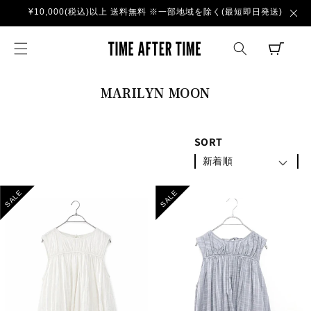
コンテ
¥10,000(税込)以上 送料無料 ※一部地域を除く(最短即日発送)
ンツに
進む
TIME AFTER TI
CART
コ
MARILYN MOON
レ
ク
SORT
シ
新着順
ョ
ン
SALE
SALE
: