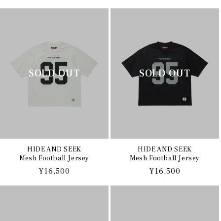
常
常
価
価
格
格
HIDE AND SEEK
HIDE AND SEEK
Mesh Football Jersey
Mesh Football Jersey
通
¥16,500
通
¥16,500
常
常
価
価
格
格