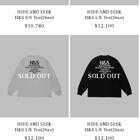
HIDE AND SEEK
HIDE AND SEEK
H&S S/S Tee(26ss)
H&S L/S Tee(26ss)
通
¥10,780
通
¥12,100
常
常
価
価
格
格
HIDE AND SEEK
HIDE AND SEEK
H&S L/S Tee(26ss)
H&S L/S Tee(26ss)
通
¥12,100
通
¥12,100