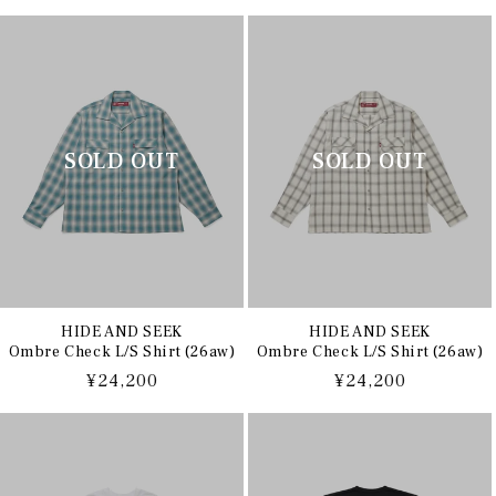
常
常
価
価
格
格
HIDE AND SEEK
HIDE AND SEEK
Ombre Check L/S Shirt (26aw)
Ombre Check L/S Shirt (26aw)
通
¥24,200
通
¥24,200
常
常
価
価
格
格