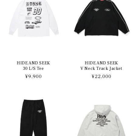
HIDE AND SEEK
HIDE AND SEEK
30 L/S Tee
V Neck Track Jacket
通
¥9,900
通
¥22,000
常
常
価
価
格
格