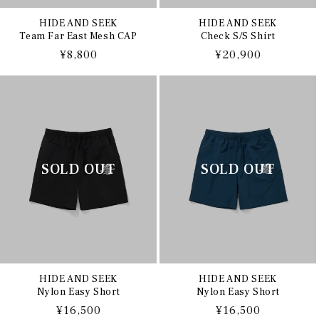
HIDE AND SEEK
HIDE AND SEEK
Team Far East Mesh CAP
Check S/S Shirt
通
¥8,800
通
¥20,900
常
常
価
価
格
格
HIDE AND SEEK
HIDE AND SEEK
Nylon Easy Short
Nylon Easy Short
通
¥16,500
通
¥16,500