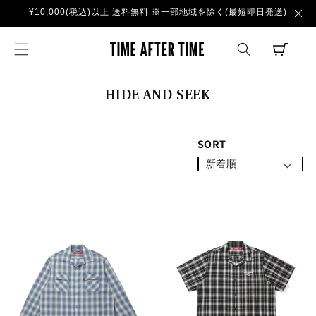
コンテ
¥10,000(税込)以上 送料無料 ※一部地域を除く(最短即日発送)
ンツに
進む
TIME AFTER TI
CART
コ
HIDE AND SEEK
レ
ク
SORT
シ
新着順
ョ
ン
: