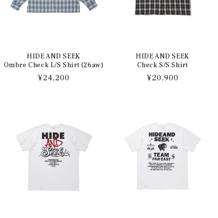
HIDE AND SEEK
HIDE AND SEEK
Ombre Check L/S Shirt (26aw)
Check S/S Shirt
通
¥24,200
通
¥20,900
常
常
価
価
格
格