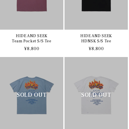
HIDE AND SEEK
HIDE AND SEEK
Team Pocket S/S Tee
HDNSK S/S Tee
通
¥8,800
通
¥8,800
常
常
価
価
格
格