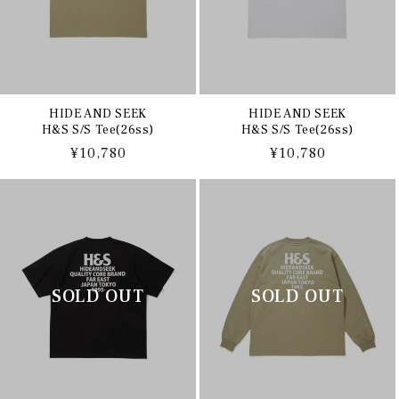
HIDE AND SEEK
HIDE AND SEEK
H&S S/S Tee(26ss)
H&S S/S Tee(26ss)
通
¥10,780
通
¥10,780
常
常
価
価
格
格