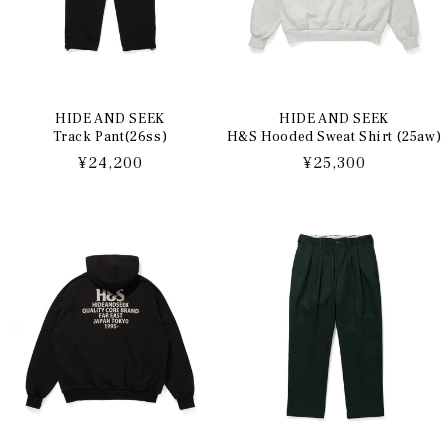
HIDE AND SEEK
HIDE AND SEEK
Track Pant(26ss)
H&S Hooded Sweat Shirt (25aw)
通
¥24,200
通
¥25,300
常
常
価
価
格
格