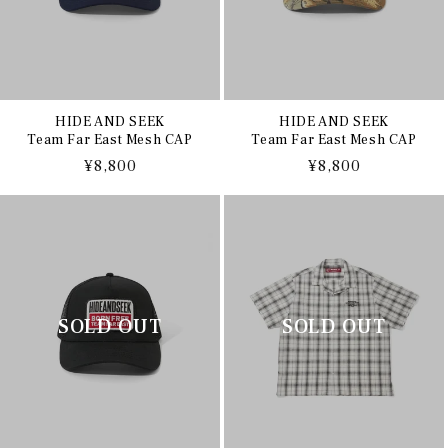
HIDE AND SEEK
HIDE AND SEEK
Team Far East Mesh CAP
Team Far East Mesh CAP
通
¥8,800
通
¥8,800
常
常
価
価
格
格