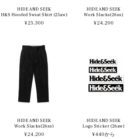
HIDE AND SEEK
HIDE AND SEEK
H&S Hooded Sweat Shirt (25aw)
Work Slacks(26ss)
通
¥25,300
通
¥24,200
常
常
価
価
格
格
HIDE AND SEEK
HIDE AND SEEK
Work Slacks(26ss)
Logo Sticker (26aw)
通
¥24,200
通
¥440から