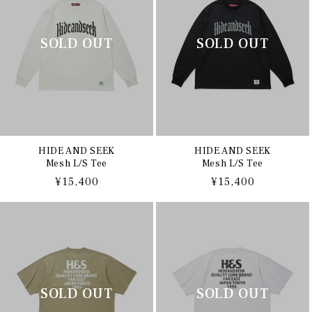
HIDE AND SEEK
HIDE AND SEEK
Mesh L/S Tee
Mesh L/S Tee
通
¥15,400
通
¥15,400
常
常
価
価
格
格