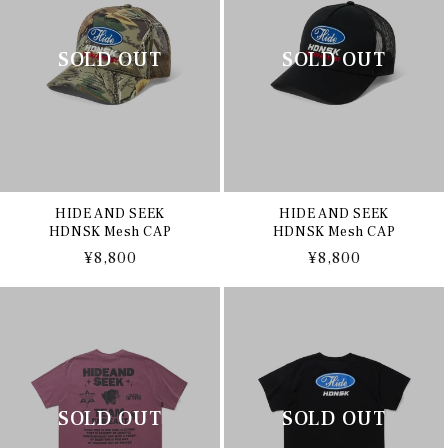
HIDE AND SEEK
HIDE AND SEEK
HDNSK Mesh CAP
HDNSK Mesh CAP
通
¥8,800
通
¥8,800
常
常
価
価
格
格