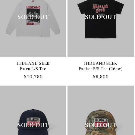
HIDE AND SEEK
HIDE AND SEEK
Burn L/S Tee
Pocket S/S Tee (26aw)
通
¥10,780
通
¥8,800
常
常
価
価
格
格