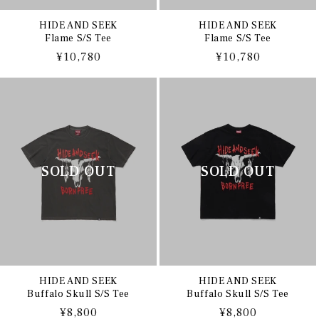
HIDE AND SEEK
HIDE AND SEEK
Flame S/S Tee
Flame S/S Tee
通
¥10,780
通
¥10,780
常
常
価
価
格
格
HIDE AND SEEK
HIDE AND SEEK
Buffalo Skull S/S Tee
Buffalo Skull S/S Tee
通
¥8,800
通
¥8,800