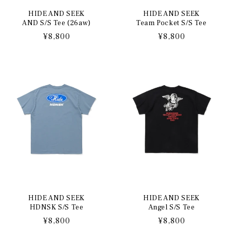
HIDE AND SEEK
HIDE AND SEEK
AND S/S Tee (26aw)
Team Pocket S/S Tee
通
¥8,800
通
¥8,800
常
常
価
価
格
格
HIDE AND SEEK
HIDE AND SEEK
HDNSK S/S Tee
Angel S/S Tee
通
¥8,800
通
¥8,800