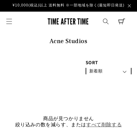
コンテ
¥10,000(税込)以上 送料無料 ※一部地域を除く(最短即日発送)
ンツに
進む
TIME AFTER TI
CART
コ
Acne Studios
レ
ク
SORT
シ
新着順
ョ
ン
:
商品が見つかりません
絞り込みの数を減らす、または
すべて削除する