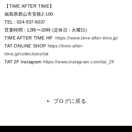
【TIME AFTER TIME】
福島県郡山市安積2-100
TEL : 024-937-6037
営業時間 : 12時〜20時 (定休日 : 火曜日)
TIME AFTER TIME HP
https://www.time-after-time.jp/
TAT ONLINE SHOP
https://time-after-
time.jp/collections/tat
TAT 2F Instagram
https://www.instagram.com/tat_2f/
ブログに戻る