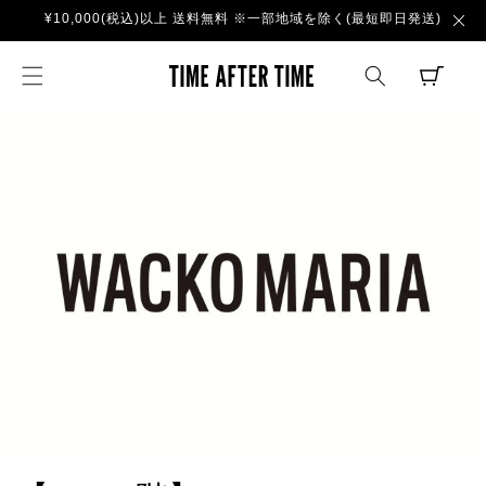
コンテ
¥10,000(税込)以上 送料無料 ※一部地域を除く(最短即日発送)
ンツに
進む
TIME AFTER TI
CART