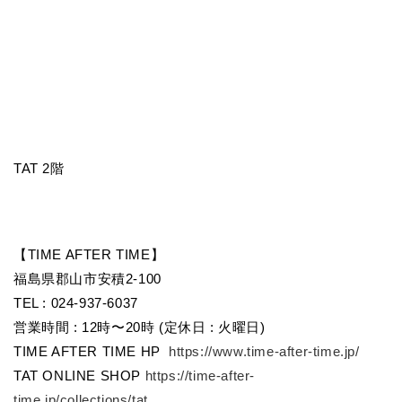
TAT 2階
【TIME AFTER TIME】
福島県郡山市安積2-100
TEL : 024-937-6037
営業時間 : 12時〜20時 (定休日 : 火曜日)
TIME AFTER TIME HP
https://www.time-after-time.jp/
TAT ONLINE SHOP
https://time-after-
time.jp/collections/tat