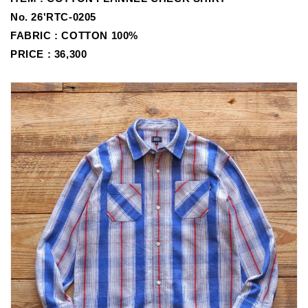
No.
26'RTC-0205
FABRIC :
COTTON 100%
PRICE : 36,300