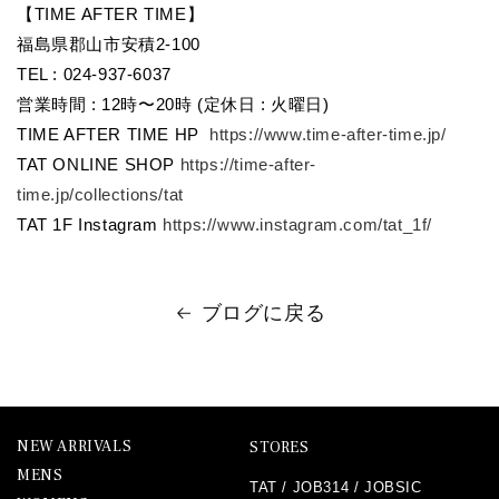
【TIME AFTER TIME】
福島県郡山市安積2-100
TEL : 024-937-6037
営業時間 : 12時〜20時 (定休日 : 火曜日)
TIME AFTER TIME HP
https://www.time-after-time.jp/
TAT ONLINE SHOP
https://time-after-
time.jp/collections/tat
TAT 1F Instagram
https://www.instagram.com/tat_1f/
ブログに戻る
NEW ARRIVALS
STORES
MENS
TAT
/
JOB314
/
JOBSIC