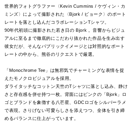
世界的フォトグラファー〈Kevin Cummins / ケヴィン・カ
ミンズ〉によって撮影された〈Bjork / ビョーク〉のポート
レートを落とし込んだコラボレーションTシャツ。
90年代初頭に撮影された若き日の Bjork 。音響からビジュ
アルに至るまで徹底的にこだわり抜かれた作品を生み出す
彼女だが、そんなパブリックイメージとは対照的なポート
レートの中から、熊谷のリクエストで厳選。
「Monochrome Tee」は無邪気でチャーミングな表情を捉
えたモノクロビジュアルを採用。
ダライタッチなコットン天竺のTシャツに落とし込み、静け
さと存在感を併せ持つ一枚。背面にはピンクの「Bjork」ロ
ゴとブランドを象徴する八芒星、GDCロゴをシルバーラメ
で表現。さりげない可愛らしさを添えつつ、全体を引き締
めるバランスに仕上がっています。