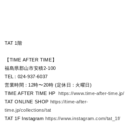
TAT 1階
【TIME AFTER TIME】
福島県郡山市安積2-100
TEL : 024-937-6037
営業時間 : 12時〜20時 (定休日 : 火曜日)
TIME AFTER TIME HP
https://www.time-after-time.jp/
TAT ONLINE SHOP
https://time-after-
time.jp/collections/tat
TAT 1F Instagram
https://www.instagram.com/tat_1f/