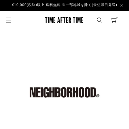
コンテ
¥10,000(税込)以上 送料無料 ※一部地域を除く(最短即日発送)
ンツに
進む
TIME AFTER TI
CART