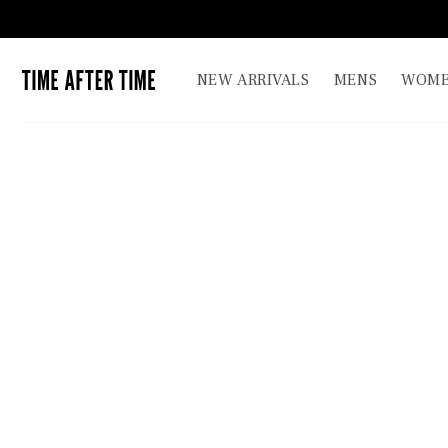
コンテ
ンツに
進む
TIME AFTER TIME
NEW ARRIVALS
MENS
WOME