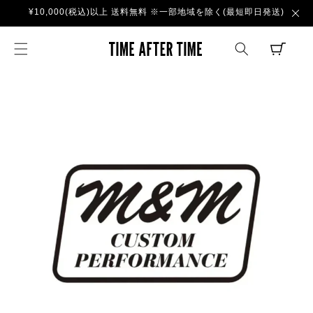
コンテ
¥10,000(税込)以上 送料無料 ※一部地域を除く(最短即日発送)
ンツに
進む
TIME AFTER TI
CART