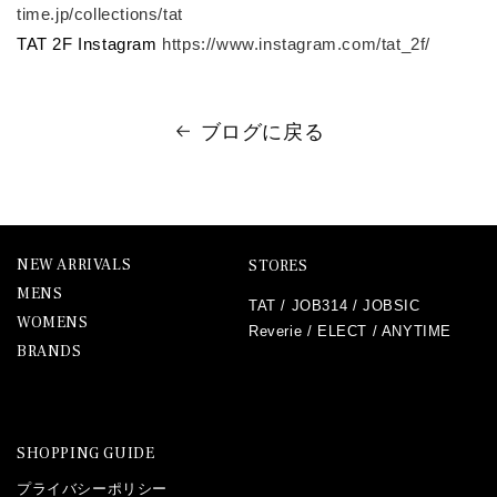
time.jp/collections/tat
TAT 2F Instagram
https://www.instagram.com/tat_2f/
ブログに戻る
NEW ARRIVALS
STORES
MENS
TAT
/
JOB314
/
JOBSIC
WOMENS
Reverie
/
ELECT
/
ANYTIME
BRANDS
SHOPPING GUIDE
プライバシーポリシー