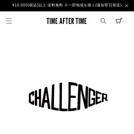
コンテ
¥10,000(税込)以上 送料無料 ※一部地域を除く(最短即日発送)
ンツに
進む
TIME AFTER TI
CART