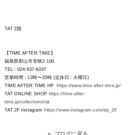
TAT 2階
【TIME AFTER TIME】
福島県郡山市安積2-100
TEL : 024-937-6037
営業時間 : 12時〜20時 (定休日 : 火曜日)
TIME AFTER TIME HP
https://www.time-after-time.jp/
TAT ONLINE SHOP
https://time-after-
time.jp/collections/tat
TAT 2F Instagram
https://www.instagram.com/tat_2f/
ブログに戻る