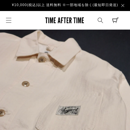
コンテ
¥10,000(税込)以上 送料無料 ※一部地域を除く(最短即日発送)
ンツに
進む
TIME AFTER TI
CART