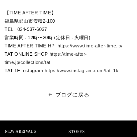
【TIME AFTER TIME】
福島県郡山市安積2-100
TEL : 024-937-6037
営業時間 : 12時〜20時 (定休日 : 火曜日)
TIME AFTER TIME HP
https://www.time-after-time.jp/
TAT ONLINE SHOP
https://time-after-
time.jp/collections/tat
TAT 1F Instagram
https://www.instagram.com/tat_1f/
ブログに戻る
NEW ARRIVALS
STORES