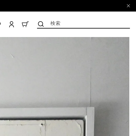
ロ
グ
検索
CART
イ
ン