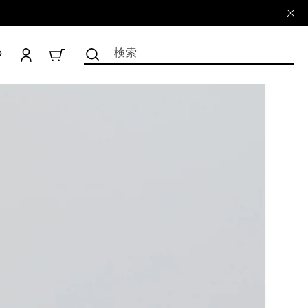
ロ
グ
検索
CART
イ
ン