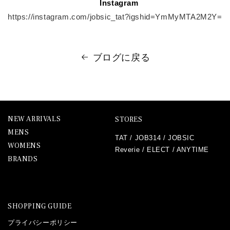
Instagram
https://instagram.com/jobsic_tat?igshid=YmMyMTA2M2Y=
ブログに戻る
NEW ARRIVALS
STORES
MENS
TAT
/
JOB314
/
JOBSIC
WOMENS
Reverie
/
ELECT
/
ANYTIME
BRANDS
SHOPPING GUIDE
プライバシーポリシー