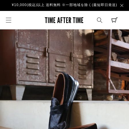
コンテ
¥10,000(税込)以上 送料無料 ※一部地域を除く(最短即日発送)
ンツに
進む
TIME AFTER TI
CART