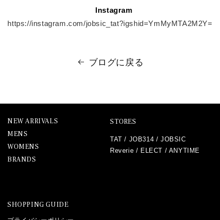
Instagram
https://instagram.com/jobsic_tat?igshid=YmMyMTA2M2Y=
ブログに戻る
NEW ARRIVALS
STORES
MENS
TAT
/
JOB314
/
JOBSIC
WOMENS
Reverie
/
ELECT
/
ANYTIME
BRANDS
SHOPPING GUIDE