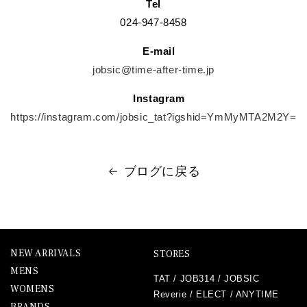
Tel
024-947-8458
E-mail
jobsic@time-after-time.jp
Instagram
https://instagram.com/jobsic_tat?igshid=YmMyMTA2M2Y=
ブログに戻る
NEW ARRIVALS
STORES
MENS
TAT
/
JOB314
/
JOBSIC
WOMENS
Reverie
/
ELECT
/
ANYTIME