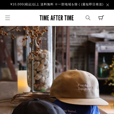
コンテ
¥10,000(税込)以上 送料無料 ※一部地域を除く(最短即日発送)
ンツに
進む
TIME AFTER TI
CART