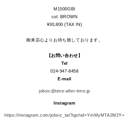
M1500GBI
col. BROWN
¥30,800 (TAX IN)
御来店心よりお待ち致しております。
【お問い合わせ】
Tel
024-947-8458
E-mail
jobsic@time-after-time.jp
Instagram
https://instagram.com/jobsic_tat?igshid=YmMyMTA2M2Y=