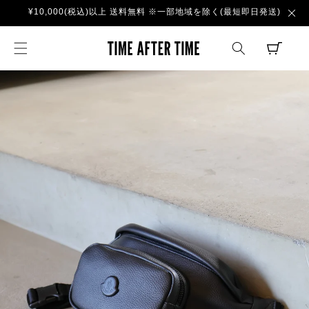
コンテ
¥10,000(税込)以上 送料無料 ※一部地域を除く(最短即日発送)
ンツに
進む
TIME AFTER TI
CART