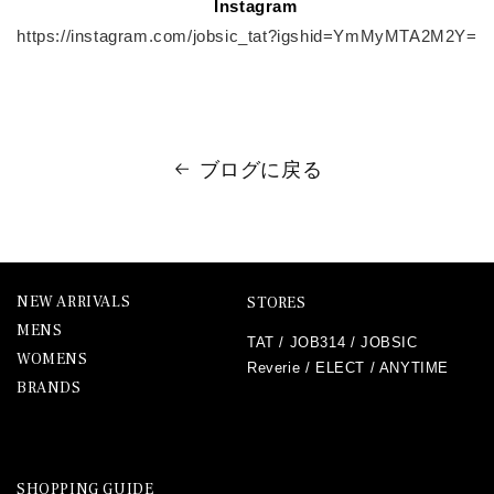
Instagram
https://instagram.com/jobsic_tat?igshid=YmMyMTA2M2Y=
ブログに戻る
NEW ARRIVALS
STORES
MENS
TAT
/
JOB314
/
JOBSIC
WOMENS
Reverie
/
ELECT
/
ANYTIME
BRANDS
SHOPPING GUIDE