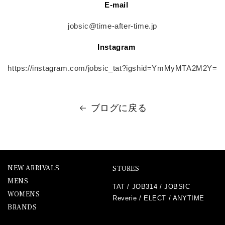
E-mail
jobsic@time-after-time.jp
Instagram
https://instagram.com/jobsic_tat?igshid=YmMyMTA2M2Y=
ブログに戻る
NEW ARRIVALS
STORES
MENS
TAT
/
JOB314
/
JOBSIC
WOMENS
Reverie
/
ELECT
/
ANYTIME
BRANDS