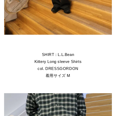
SHIRT : L.L.Bean
Kittery Long sleeve Shirts
col. DRESSGORDON
着用サイズ M