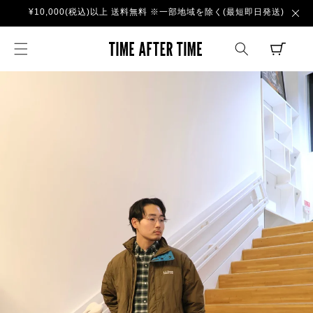
コンテ
¥10,000(税込)以上 送料無料 ※一部地域を除く(最短即日発送)
ンツに
進む
TIME AFTER TI
CART