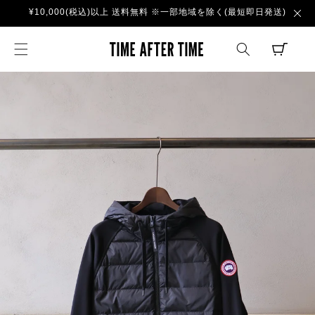
コンテ
¥10,000(税込)以上 送料無料 ※一部地域を除く(最短即日発送)
ンツに
進む
TIME AFTER TI
CART