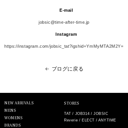
E-mail
jobsic@time-after-time.jp
Instagram
https://instagram.com/jobsic_tat?igshid=YmMyMTA2M2Y=
ブログに戻る
NEW ARRIVALS
STORES
MENS
TAT
/
JOB314
/
JOBSIC
WOMENS
Reverie
/
ELECT
/
ANYTIME
BRANDS