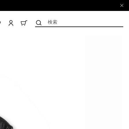
ロ
グ
検索
CART
イ
ン