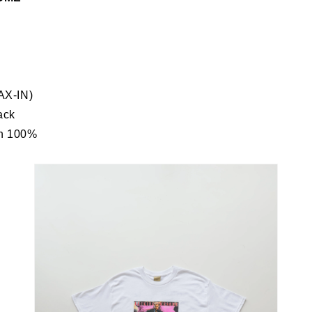
e
AX-IN)
ack
n 100%