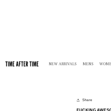
【ELEC
SUMMER
2026年6月8日
Share
FUCKING AWES