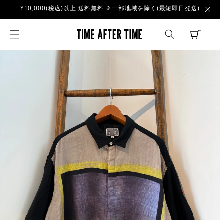
コンテ
¥10,000(税込)以上 送料無料 ※一部地域を除く(最短即日発送)
ンツに
進む
TIME AFTER TI
CART