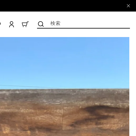
ロ
グ
検索
CART
イ
ン