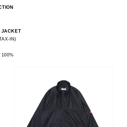
CTION
P JACKET
TAX-IN)
n 100%