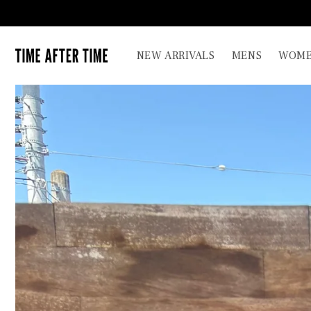
コンテ
ンツに
進む
TIME AFTER TIME
NEW ARRIVALS
MENS
WOME