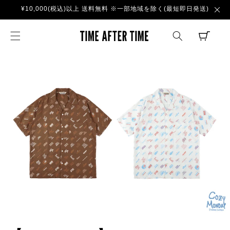
コンテ
¥10,000(税込)以上 送料無料 ※一部地域を除く(最短即日発送)
ンツに
進む
TIME AFTER TI
CART