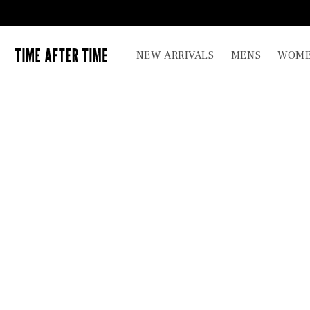
コンテ
ンツに
進む
TIME AFTER TIME
NEW ARRIVALS
MENS
WOME