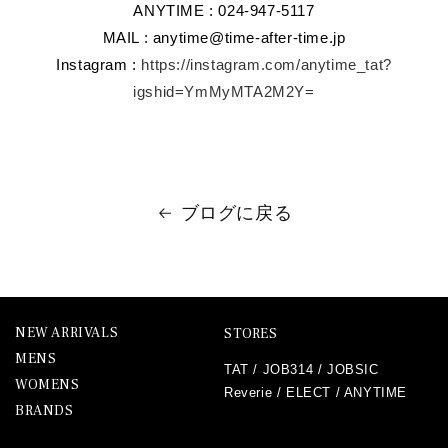
ANYTIME : 024-947-5117
MAIL : anytime@time-after-time.jp
Instagram :
https://instagram.com/anytime_tat?
igshid=YmMyMTA2M2Y=
ブログに戻る
NEW ARRIVALS
STORES
MENS
TAT
/
JOB314
/
JOBSIC
WOMENS
Reverie
/
ELECT
/
ANYTIME
BRANDS